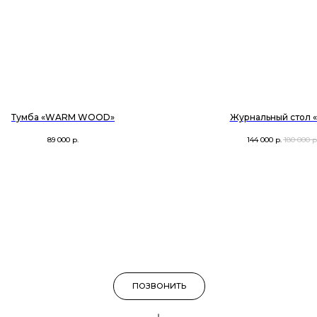
Тумба «WARM WOOD»
Журнальный стол «
89 000
р.
144 000
р.
180 000
р
ПОЗВОНИТЬ
+7 915 208-77-87
УСЛОВИЯ ВОЗВРАТА
КО
 и WhatsApp принадлежит Meta, признанной экстремистской и запрещенной в
РФ