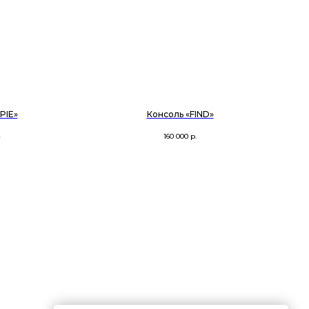
PIE»
Консоль «FIND»
.
160 000
р.
ПОЛИТИКА
TG
MAX
INST
НФИДЕНЦИАЛЬНОСТИ