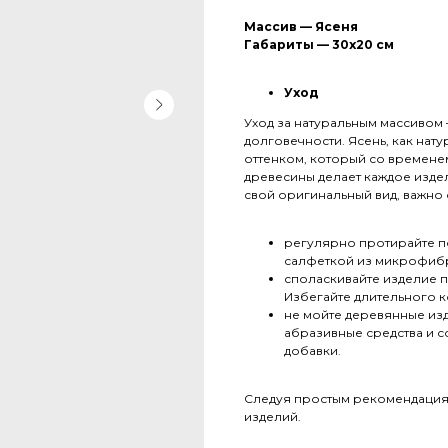
Массив — Ясеня
Габариты — 30x20 см
Уход
Уход за натуральным массивом 
долговечности. Ясень, как нат
оттенком, который со временем
древесины делает каждое изде
свой оригинальный вид, важно 
регулярно протирайте по
салфеткой из микрофиб
споласкивайте изделие п
Избегайте длительного ко
не мойте деревянные из
абразивные средства и с
добавки.
Следуя простым рекомендациям
изделий.