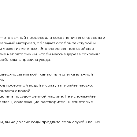
— это важный процесс для сохранения его красоты и
уральный материал, обладает особой текстурой и
 может изменяться. Это естественное свойство
лие неповторимым. Чтобы массив дерева сохранял
соблюдать правила ухода:
верхность мягкой тканью, или слегка влажной
ры.
од проточной водой и сразу вытирайте насухо.
нтакта с водой.
делия в посудомоечной машине. Не используйте
оставы, содержащие растворитель и спиртовые
, вы на долгие годы продлите срок службы ваших