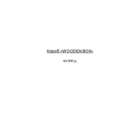
Короб «WOODEN BOX»
44 000
р.
МОСКВА
SHOWROOM@ONE-EXAMPLE.RU
instagram