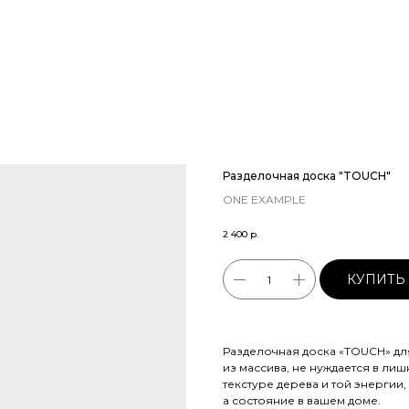
Разделочная доска "TOUCH"
ONE EXAMPLE
2 400
р.
КУПИТЬ
Разделочная доска «TOUCH» дл
из массива, не нуждается в лиш
текстуре дерева и той энергии,
а состояние в вашем доме.