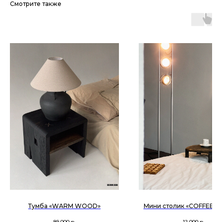
ПОЗВОНИТЬ
Смотрите также
УСЛОВИЯ ВОЗВРАТА
TG
MAX
INST
ПОЛИТИКА КОНФИДЕНЦИАЛЬНОСТИ
instagram и WhatsApp принадлежит Meta, признанной
экстремистской и запрещенной в РФ
Тумба «WARM WOOD»
Мини столик «COFFEE, P
89 000
р.
12 000
р.