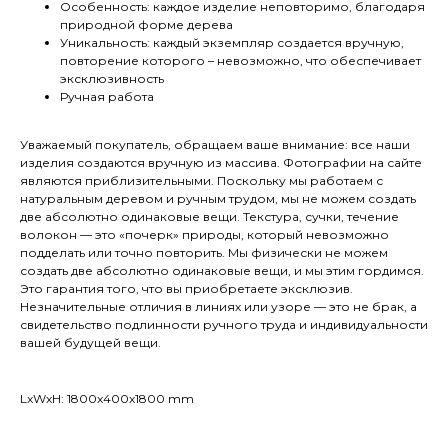
Особенность: каждое изделие неповторимо, благодаря
природной форме дерева
Уникальность: каждый экземпляр создается вручную,
повторение которого – невозможно, что обеспечивает
эксклюзивность
Ручная работа
Уважаемый покупатель, обращаем ваше внимание: все наши
изделия создаются вручную из массива. Фотографии на сайте
являются приблизительными. Поскольку мы работаем с
натуральным деревом и ручным трудом, мы не можем создать
две абсолютно одинаковые вещи. Текстура, сучки, течение
волокон — это «почерк» природы, который невозможно
подделать или точно повторить. Мы физически не можем
создать две абсолютно одинаковые вещи, и мы этим гордимся.
Это гарантия того, что вы приобретаете эксклюзив.
Незначительные отличия в линиях или узоре — это не брак, а
свидетельство подлинности ручного труда и индивидуальности
вашей будущей вещи.
МОСКВА
SHOWROOM@ONE-EXAMPLE.RU
LxWxH: 1800x400x1800 mm
+7 915 208-77-87