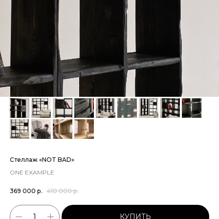
Стеллаж «NOT BAD»
ONE EXAMPLE
369 000
р.
410 000
р.
КУПИТЬ