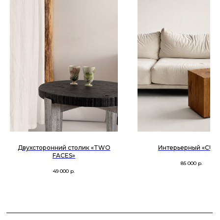
TG
MAX
INST
ПОЛИТИКА КОНФИДЕНЦИАЛЬНОСТИ
instagram и WhatsApp принадлежит Meta, признанной
экстремистской и запрещенной в РФ
Двухсторонний столик «TWO
Интерьерный «CUB
FACES»
85 000
р.
49 000
р.