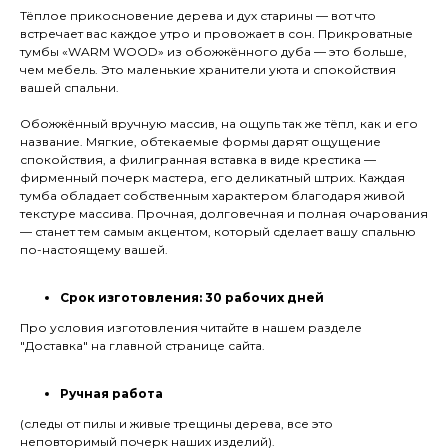
Тёплое прикосновение дерева и дух старины — вот что
встречает вас каждое утро и провожает в сон. Прикроватные
тумбы «WARM WOOD» из обожжённого дуба — это больше,
чем мебель. Это маленькие хранители уюта и спокойствия
вашей спальни.
Обожжённый вручную массив, на ощупь так же тёпл, как и его
название. Мягкие, обтекаемые формы дарят ощущение
спокойствия, а филигранная вставка в виде крестика —
фирменный почерк мастера, его деликатный штрих. Каждая
тумба обладает собственным характером благодаря живой
текстуре массива. Прочная, долговечная и полная очарования
— станет тем самым акцентом, который сделает вашу спальню
по-настоящему вашей.
Срок изготовления: 30 рабочих дней
Про условия изготовления читайте в нашем разделе
"Доставка" на главной странице сайта.
Ручная работа
(следы от пилы и живые трещины дерева, все это
неповторимый почерк наших изделий).